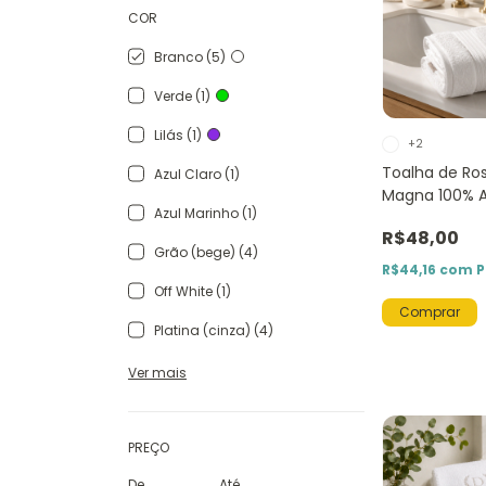
COR
Branco (5)
Verde (1)
Lilás (1)
+2
Toalha de Ro
Azul Claro (1)
Magna 100% A
Azul Marinho (1)
140 cm
R$48,00
Grão (bege) (4)
R$44,16
com
P
Off White (1)
Comprar
Platina (cinza) (4)
Ver mais
PREÇO
De
Até