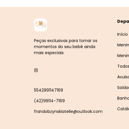
Depa
Início
Peças exclusivas para tornar os
Meni
momentos do seu bebê ainda
mais especiais.
Meni
Todo
Avuls
Saída
5542991147169
Banh
(42)99114-7169
Catál
frandobzynskiatelie@outlook.com