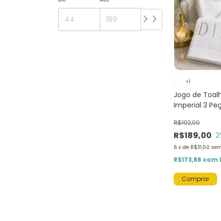
+1
Jogo de Toal
Imperial 3 Pe
R$192,00
R$189,00
2
6
x
de
R$31,50
sem
R$173,88
com
Comprar