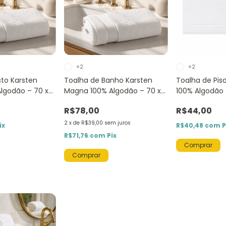
+2
+2
sto Karsten
Toalha de Banho Karsten
Toalha de Piso
lgodão – 70 x
Magna 100% Algodão – 70 x
100% Algodão
140 cm
R$78,00
R$44,00
2
x
de
R$39,00
sem juros
ix
R$40,48
com
P
R$71,76
com
Pix
Comprar
Comprar