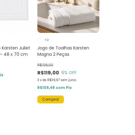
+2
 Karsten Juliet
Jogo de Toalhas Karsten
 – 48 x 70 cm
Magna 2 Peças
R$126,00
R$119,00
6
% OFF
ix
3
x
de
R$39,67
sem juros
R$109,48
com
Pix
Comprar