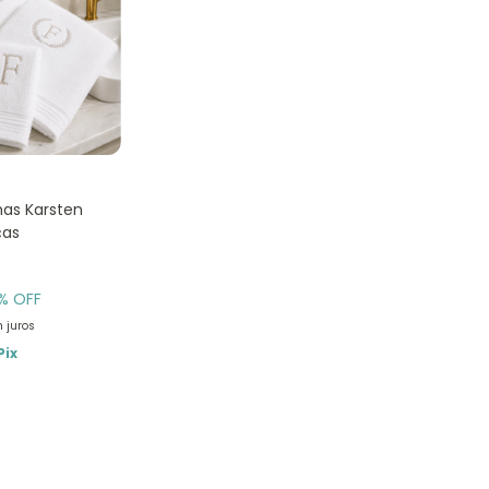
has Karsten
ças
% OFF
 juros
Pix