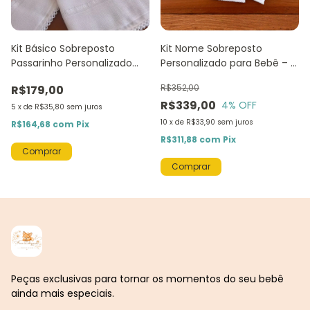
Kit Básico Sobreposto
Kit Nome Sobreposto
Passarinho Personalizado
Personalizado para Bebê – 7
para Bebê – 4 Peças
Peças
R$352,00
R$179,00
R$339,00
4
% OFF
5
x
de
R$35,80
sem juros
10
x
de
R$33,90
sem juros
R$164,68
com
Pix
R$311,88
com
Pix
Comprar
Peças exclusivas para tornar os momentos do seu bebê
ainda mais especiais.