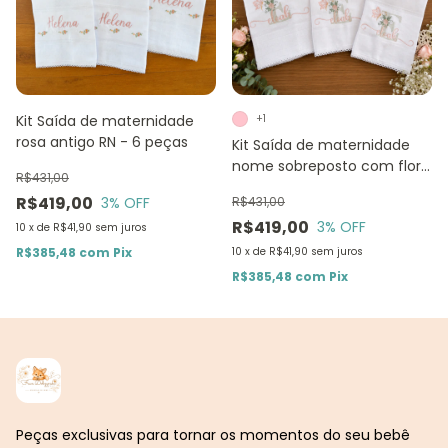
Kit Saída de maternidade
+1
rosa antigo RN - 6 peças
Kit Saída de maternidade
nome sobreposto com flor
R$431,00
e borboleta RN - 6 peças
R$419,00
3
% OFF
R$431,00
R$419,00
3
% OFF
10
x
de
R$41,90
sem juros
R$385,48
com
Pix
10
x
de
R$41,90
sem juros
R$385,48
com
Pix
Peças exclusivas para tornar os momentos do seu bebê