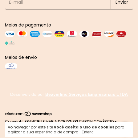
Meios de pagamento
Meios de envio
Desenvolvido por
Beaverlinc Serviços Empresariais LTDA
Copyright FRANCIELLE MARIA DOBZYNSKI CARDIN COMÉRCIO -
31630048000107 - 2026. Todos os direitos reservados.
Ao navegar por este site
você aceita o uso de cookies
para
agilizar a sua experiência de compra.
Entendi