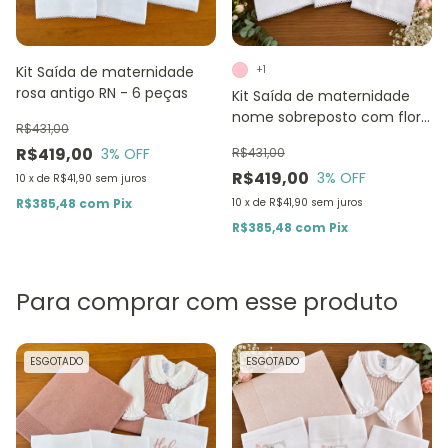
Kit Saída de maternidade
+1
rosa antigo RN - 6 peças
Kit Saída de maternidade
nome sobreposto com flor
R$431,00
e borboleta RN - 6 peças
R$419,00
3
% OFF
R$431,00
R$419,00
3
% OFF
10
x
de
R$41,90
sem juros
R$385,48
com
Pix
10
x
de
R$41,90
sem juros
R$385,48
com
Pix
Para comprar com esse produto
ESGOTADO
ESGOTADO