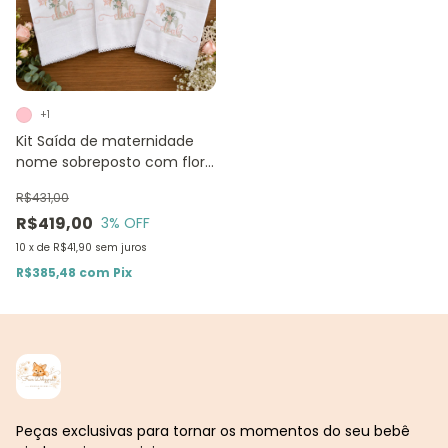
+1
Kit Saída de maternidade
nome sobreposto com flor
e borboleta RN - 6 peças
R$431,00
R$419,00
3
% OFF
10
x
de
R$41,90
sem juros
R$385,48
com
Pix
Peças exclusivas para tornar os momentos do seu bebê