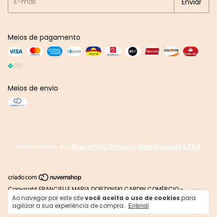
Meios de pagamento
Meios de envio
Desenvolvido por
Beaverlinc Serviços Empresariais LTDA
Copyright FRANCIELLE MARIA DOBZYNSKI CARDIN COMÉRCIO -
Ao navegar por este site
você aceita o uso de cookies
para
31630048000107 - 2026. Todos os direitos reservados.
agilizar a sua experiência de compra.
Entendi