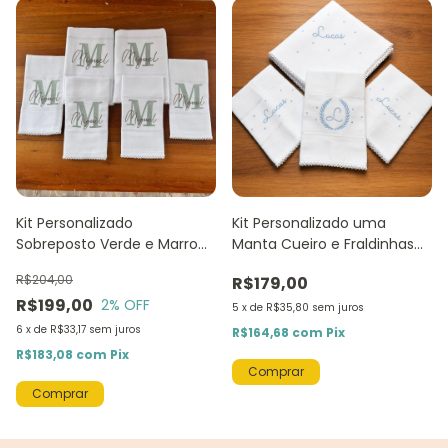
Kit Personalizado
Kit Personalizado uma
Sobreposto Verde e Marrom
Manta Cueiro e Fraldinhas
Miguel – 6 Peças
de Boca Mabber
R$204,00
R$179,00
R$199,00
2
% OFF
5
x
de
R$35,80
sem juros
6
x
de
R$33,17
sem juros
R$164,68
com
Pix
R$183,08
com
Pix