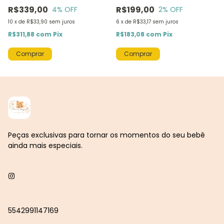
R$339,00
R$199,00
4
% OFF
2
% OFF
10
x
de
R$33,90
sem juros
6
x
de
R$33,17
sem juros
R$311,88
com
Pix
R$183,08
com
Pix
Peças exclusivas para tornar os momentos do seu bebê
ainda mais especiais.
5542991147169