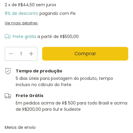
2
x de
R$44,50
sem juros
8% de desconto
pagando com Pix
Ver mais detalhes
Frete grátis
a partir de
R$500,00
Tempo de produção
5 dias úteis para postagem do produto, tempo
incluso no cálculo do frete.
Frete Grátis
Em pedidos acima de R$ 500 para todo Brasil e acima
de R$200,00 para Sul e Sudeste
Entregas para o CEP:
Alterar CEP
Meios de envio